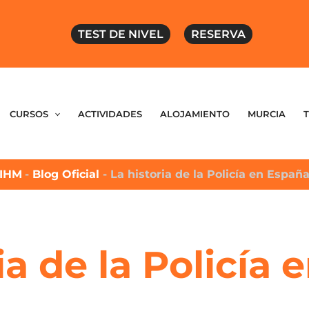
TEST DE NIVEL
RESERVA
CURSOS
ACTIVIDADES
ALOJAMIENTO
MURCIA
IHM
-
Blog Oficial
-
La historia de la Policía en Españ
ia de la Policía