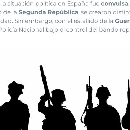
, la situación política en España fue
convulsa
o de la
Segunda República
, se crearon dist
dad. Sin embargo, con el estallido de la
Guerr
 Policía Nacional bajo el control del bando re