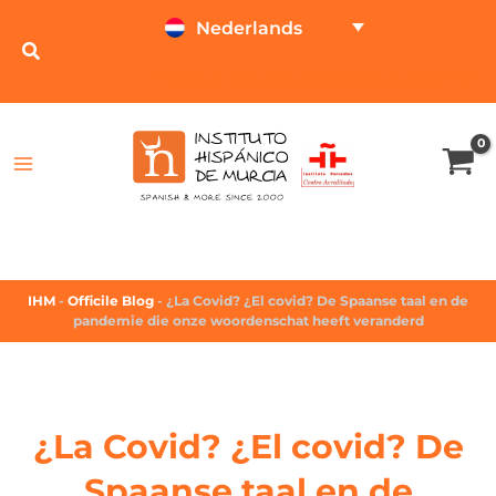
Nederlands
ONLINE TESTEN
PRIJSCALCULATOR
IHM
-
Officile Blog
-
¿La Covid? ¿El covid? De Spaanse taal en de
pandemie die onze woordenschat heeft veranderd
¿La Covid? ¿El covid? De
Spaanse taal en de