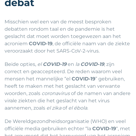
debat
Misschien wel een van de meest besproken
debatten rondom taal en de pandemie is het
geslacht dat moet worden toegewezen aan het
acroniem
COVID-19
, de officiële naam van de ziekte
veroorzaakt door het SARS-CoV-2-virus.
Beide opties,
el
COVID-19
en
la
COVID-19
, zijn
correct en geaccepteerd. De reden waarom veel
mensen het mannelijke “el
COVID-19
” gebruiken,
heeft te maken met het geslacht van verwante
woorden, zoals
coronavirus
of de namen van andere
virale ziekten die het geslacht van het virus
aannemen, zoals
el zika
of
el ébola
.
De Wereldgezondheidsorganisatie (WHO) en veel
officiële media gebruiken echter “la
COVID-19
“, met
het argument dat het kernwoord van het acroniem