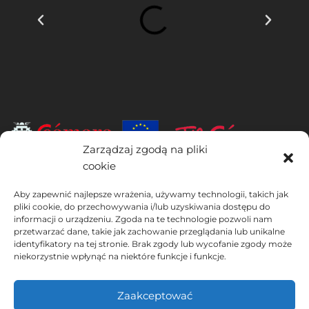
Zarządzaj zgodą na pliki
cookie
INSTITUTO HISPANICO DE MURCIA, SOCIEDAD LIMITADA jest
beneficjentem Europejskiego Funduszu Rozwoju Regionalnego,
Aby zapewnić najlepsze wrażenia, używamy technologii, takich jak
którego celem jest rozwój wykorzystania i jakości technologii
pliki cookie, do przechowywania i/lub uzyskiwania dostępu do
informacji o urządzeniu. Zgoda na te technologie pozwoli nam
informacyjno-komunikacyjnych oraz ich dostępności, dzięki czemu
przetwarzać dane, takie jak zachowanie przeglądania lub unikalne
wdrożył następujące rozwiązania: obecność w Internecie poprzez
identyfikatory na tej stronie. Brak zgody lub wycofanie zgody może
swoją Stronie internetowej. Obecne działanie miało miejsce w 2020
niekorzystnie wpłynąć na niektóre funkcje i funkcje.
roku. W tym celu zostało wsparte przez program TIC Cámaras, przez
Cámara z Murcji.
Zaakceptować