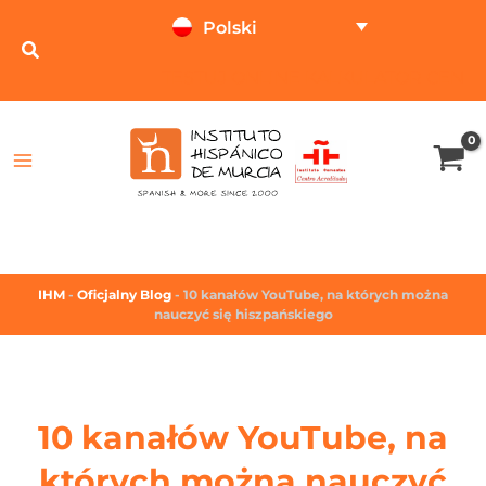
Polski
TESTUJ ONLINE
KALKULATOR CEN
IHM
-
Oficjalny Blog
-
10 kanałów YouTube, na których można
nauczyć się hiszpańskiego
10 kanałów YouTube, na
których można nauczyć