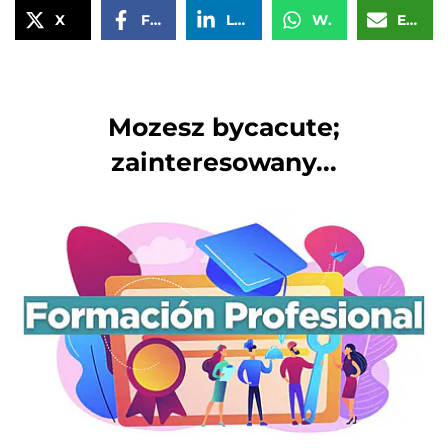
X
Facebook
LinkedIn
WhatsApp
Email
Mozesz bycacute;
zainteresowany...