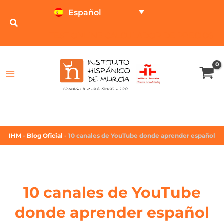
Español
TEST ONLINE
CALCULADOR DE PRECIOS
IHM
-
Blog Oficial
-
10 canales de YouTube donde aprender español
10 canales de YouTube
donde aprender español