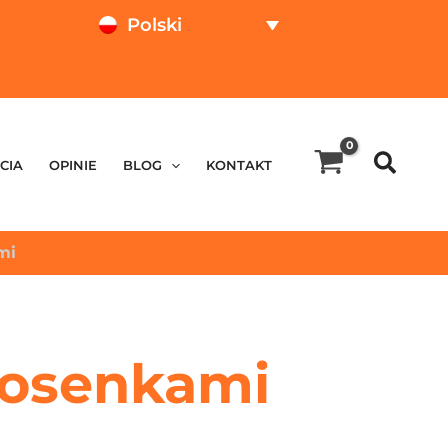
Polski
TESTUJ ONLINE
KALKULATOR CEN
CIA
OPINIE
BLOG
KONTAKT
mi
iosenkami