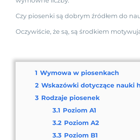
wymowne liczby.
Czy piosenki są dobrym źródłem do nau
Oczywiście, że są, są środkiem motywu
1
Wymowa w piosenkach
2
Wskazówki dotyczące nauki h
3
Rodzaje piosenek
3.1
Poziom A1
3.2
Poziom A2
3.3
Poziom B1