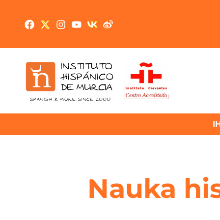
I
Nauka hi