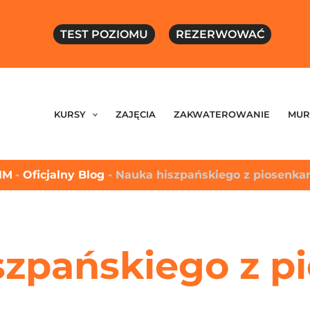
TEST POZIOMU
REZERWOWAĆ
KURSY
ZAJĘCIA
ZAKWATEROWANIE
MUR
HM
-
Oficjalny Blog
-
Nauka hiszpańskiego z piosenka
szpańskiego z p