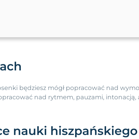
ach
osenki będziesz mógł popracować nad wymow
opracować nad rytmem, pauzami, intonacją, 
e nauki hiszpańskiego