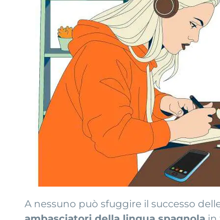
A nessuno può sfuggire il successo dell
ambasciatori della lingua spagnola
in 