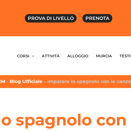
PROVA DI LIVELLO
PRENOTA
CORSI
ATTIVITÀ
ALLOGGIO
MURCIA
TEST
HM
-
Blog Ufficiale
-
Imparare lo spagnolo con le canzo
lo spagnolo con 