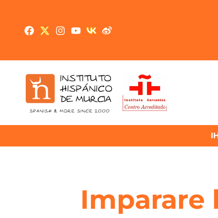
I
Imparare 