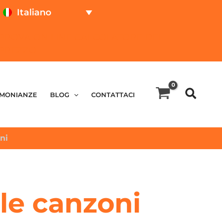
Italiano
PROVA ON LINE
CALCOLATORE DEL
PREZZO
IMONIANZE
BLOG
CONTATTACI
ni
le canzoni