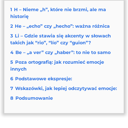
1
H – Nieme „h”, które nie brzmi, ale ma
historię
2
He – „echo” czy „hecho”: ważna różnica
3
Li – Gdzie stawia się akcenty w słowach
takich jak “rio”, “lío” czy “guion”?
4
Be – „a ver” czy „haber”: to nie to samo
5
Poza ortografią: jak rozumieć emocje
innych
6
Podstawowe ekspresje:
7
Wskazówki, jak lepiej odczytywać emocje:
8
Podsumowanie