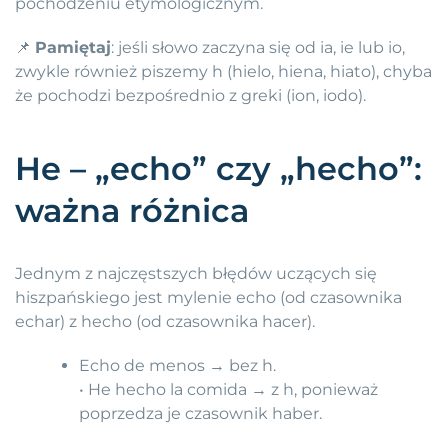
pochodzeniu etymologicznym.
📌
Pamiętaj
: jeśli słowo zaczyna się od ia, ie lub io,
zwykle również piszemy h (hielo, hiena, hiato), chyba
że pochodzi bezpośrednio z greki (ion, iodo).
He – „echo” czy „hecho”:
ważna różnica
Jednym z najczęstszych błędów uczących się
hiszpańskiego jest mylenie echo (od czasownika
echar) z hecho (od czasownika hacer).
Echo de menos → bez h.
• He hecho la comida → z h, ponieważ
poprzedza je czasownik haber.