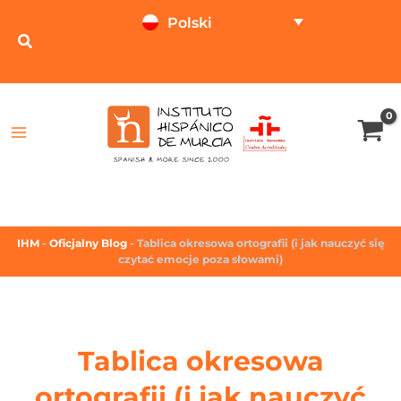
Polski
TESTUJ ONLINE
KALKULATOR CEN
IHM
-
Oficjalny Blog
-
Tablica okresowa ortografii (i jak nauczyć się
czytać emocje poza słowami)
Tablica okresowa
ortografii (i jak nauczyć