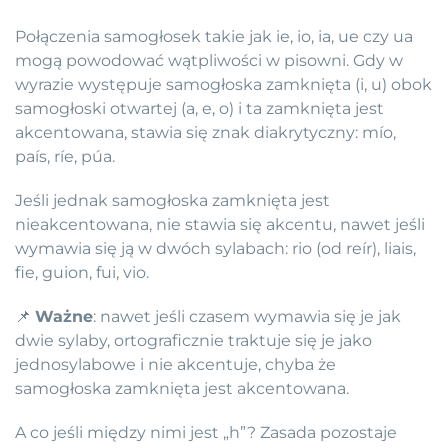
Połączenia samogłosek takie jak ie, io, ia, ue czy ua
mogą powodować wątpliwości w pisowni. Gdy w
wyrazie występuje samogłoska zamknięta (i, u) obok
samogłoski otwartej (a, e, o) i ta zamknięta jest
akcentowana, stawia się znak diakrytyczny: mío,
país, ríe, púa.
Jeśli jednak samogłoska zamknięta jest
nieakcentowana, nie stawia się akcentu, nawet jeśli
wymawia się ją w dwóch sylabach: rio (od reír), liais,
fie, guion, fui, vio.
📌
Ważne
: nawet jeśli czasem wymawia się je jak
dwie sylaby, ortograficznie traktuje się je jako
jednosylabowe i nie akcentuje, chyba że
samogłoska zamknięta jest akcentowana.
A co jeśli między nimi jest „h”? Zasada pozostaje