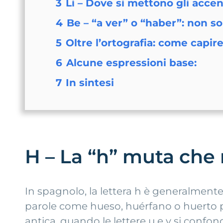
3
Li – Dove si mettono gli accen
4
Be – “a ver” o “haber”: non so
5
Oltre l’ortografia: come capire
6
Alcune espressioni base:
7
In sintesi
H – La “h” muta che 
In spagnolo, la lettera h è generalmente
parole come hueso, huérfano o huerto per
antica, quando le lettere u e v si confo