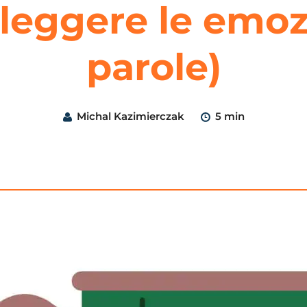
leggere le emozi
parole)
Michal Kazimierczak
5 min