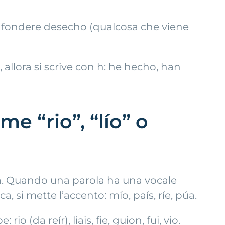
onfondere desecho (qualcosa che viene
allora si scrive con h: he hecho, han
me “rio”, “lío” o
ura. Quando una parola ha una vocale
a, si mette l’accento: mío, país, ríe, púa.
 (da reír), liais, fie, guion, fui, vio.