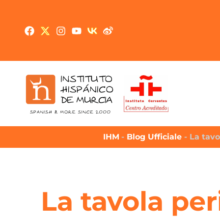
IHM
-
Blog Ufficiale
-
La tavo
La tavola per