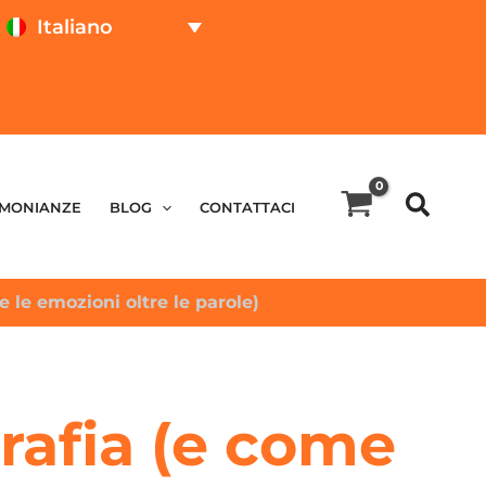
Italiano
PROVA ON LINE
CALCOLATORE DEL
PREZZO
IMONIANZE
BLOG
CONTATTACI
 le emozioni oltre le parole)
grafia (e come