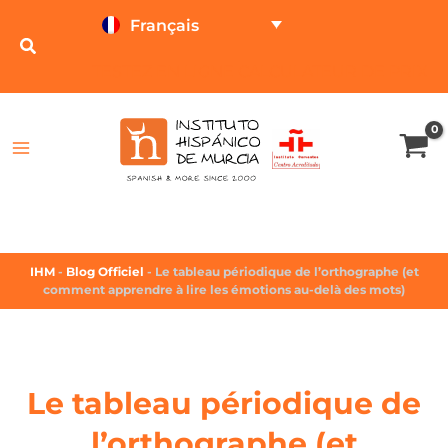
Français
TESTEZ EN LIGNE
CALCULATEUR DE PRIX
IHM
-
Blog Officiel
-
Le tableau périodique de l’orthographe (et
comment apprendre à lire les émotions au-delà des mots)
Le tableau périodique de
l’orthographe (et