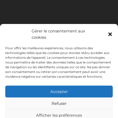
Gérer le consentement aux
cookies
Pour offrir les meilleures expériences, nous utilisons des
technologies telles que les cookies pour stocker et/ou accéder aux
INSTITUTO HISPANICO DE MURCIA, SOCIEDAD LIMITADA a été
informations de l'appareil. Le consentement à ces technologies
bénéficiaire du Fonds européen de développement régional dont
nous permettra de traiter des données telles que le comportement
l'objectif est de développer l'utilisation et la qualité des technologies
de navigation ou les identifiants uniques sur ce site. Ne pas donner
de l'information et de la communication et leur accessibilité, et grâce
son consentement ou retirer son consentement peut avoir une
auquel elle a mis en place les solutions suivantes : présence en ligne à
incidence négative sur certaines caractéristiques et fonctions.
travers son Site Internet. La présente mesure a eu lieu en 2020. À
cette fin, elle a été soutenue par le programme TIC Cámaras, par
Cámara de Murcie.
Accepter
Refuser
Afficher les préférences
Avis juridique
Politique de confidentialité