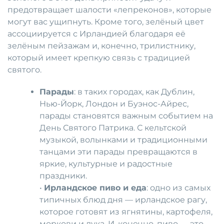
предотвращает шалости «лепреконов», которые
могут вас ущипнуть. Кроме того, зелёный цвет
ассоциируется с Ирландией благодаря её
зелёным пейзажам и, конечно, трилистнику,
который имеет крепкую связь с традицией
святого.
Парады
: в таких городах, как Дублин,
Нью-Йорк, Лондон и Буэнос-Айрес,
парады становятся важным событием на
День Святого Патрика. С кельтской
музыкой, волынками и традиционными
танцами эти парады превращаются в
яркие, культурные и радостные
праздники.
•
Ирландское пиво и еда
: одно из самых
типичных блюд дня — ирландское рагу,
которое готовят из ягнятины, картофеля,
моркови и лука. И, конечно, пиво — это