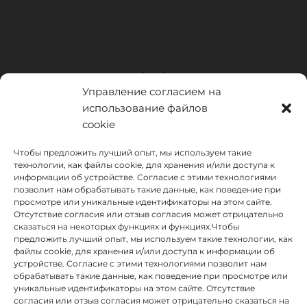
Управление согласием на
использование файлов
cookie
Чтобы предложить лучший опыт, мы используем такие
технологии, как файлы cookie, для хранения и/или доступа к
информации об устройстве. Согласие с этими технологиями
позволит нам обрабатывать такие данные, как поведение при
просмотре или уникальные идентификаторы на этом сайте.
Отсутствие согласия или отзыв согласия может отрицательно
сказаться на некоторых функциях и функциях.Чтобы
предложить лучший опыт, мы используем такие технологии, как
INSTITUTO HISPANICO DE MURCIA, SOCIEDAD LIMITADA был
файлы cookie, для хранения и/или доступа к информации об
бенефициаром Европейского фонда регионального развития,
устройстве. Согласие с этими технологиями позволит нам
целью которого является развитие использования и качества
обрабатывать такие данные, как поведение при просмотре или
информационных и коммуникационных технологий и их
уникальные идентификаторы на этом сайте. Отсутствие
доступности, и благодаря которому он внедрил следующие
согласия или отзыв согласия может отрицательно сказаться на