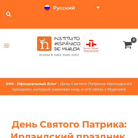
Русский
ТЕСТ ОНЛАЙН
КАЛЬКУЛЯТОР ЦЕН
IHM
-
Официальный Блог
-
День Святого Патрика: Ирландский
праздник, который завоевал мир, и его связь с Мурсиёй
День Святого Патрика:
Ирландский праздник,