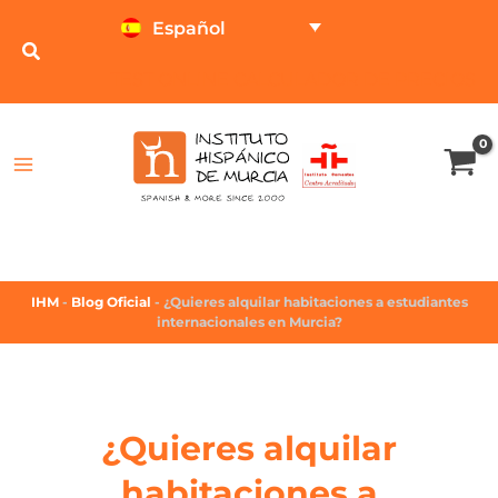
Español
TEST ONLINE
CALCULADOR DE PRECIOS
IHM
-
Blog Oficial
-
¿Quieres alquilar habitaciones a estudiantes
internacionales en Murcia?
¿Quieres alquilar
habitaciones a