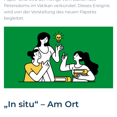
Petersdoms im Vatikan verkündet. Dieses Ereignis
wird von der Vorstellung des neuen Papstes
begleitet.
„In situ“ – Am Ort