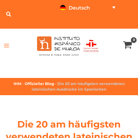
Deutsch
SPRACHTEST
PREISRECHNER
IHM
-
Offizieller Blog
-
Die 20 am häufigsten verwendeten
lateinischen Ausdrücke im Spanischen
Die 20 am häufigsten
verwendeten lateinischen