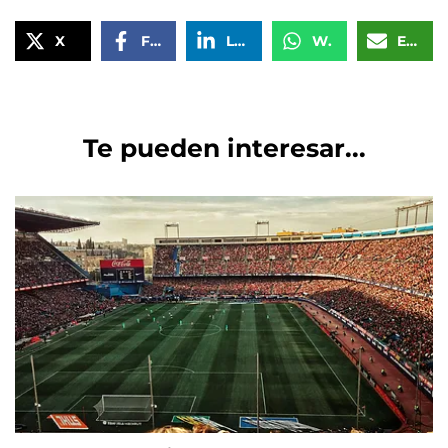
X
Facebook
LinkedIn
WhatsApp
Email
Te pueden interesar...