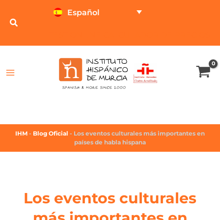
Español
TEST ONLINE
CALCULADOR DE PRECIOS
IHM
-
Blog Oficial
-
Los eventos culturales más importantes en
países de habla hispana
Los eventos culturales
más importantes en