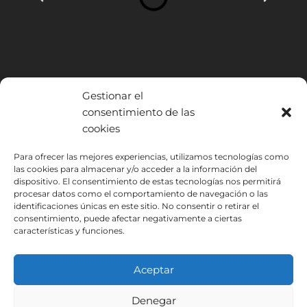
Gestionar el
consentimiento de las
cookies
INSTITUTO HISPANICO DE MURCIA, SOCIEDAD LIMITADA ha sido
Para ofrecer las mejores experiencias, utilizamos tecnologías como
beneficiario del Fondo Europeo de Desarrollo Regional cuyo objetivo
las cookies para almacenar y/o acceder a la información del
es mejorar el uso y la calidad de las tecnologías de la información y de
dispositivo. El consentimiento de estas tecnologías nos permitirá
procesar datos como el comportamiento de navegación o las
las comunicaciones y el acceso a las mismas y gracias al que ha
identificaciones únicas en este sitio. No consentir o retirar el
podido implantar las siguientes soluciones: Presencia web a través de
consentimiento, puede afectar negativamente a ciertas
página propia. Esta acción ha tenido lugar durante 2020. Para ello ha
características y funciones.
contado con el apoyo del programa TIC Cámaras de la Cámara de
Murcia.
Aceptar
Denegar