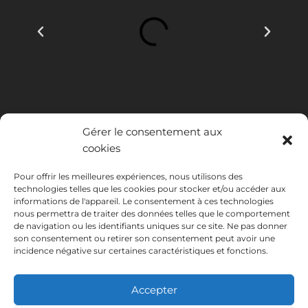
Gérer le consentement aux
cookies
Pour offrir les meilleures expériences, nous utilisons des
technologies telles que les cookies pour stocker et/ou accéder aux
INSTITUTO HISPANICO DE MURCIA, SOCIEDAD LIMITADA a été
informations de l'appareil. Le consentement à ces technologies
bénéficiaire du Fonds européen de développement régional dont
nous permettra de traiter des données telles que le comportement
l'objectif est de développer l'utilisation et la qualité des technologies
de navigation ou les identifiants uniques sur ce site. Ne pas donner
de l'information et de la communication et leur accessibilité, et grâce
son consentement ou retirer son consentement peut avoir une
auquel elle a mis en place les solutions suivantes : présence en ligne à
incidence négative sur certaines caractéristiques et fonctions.
travers son Site Internet. La présente mesure a eu lieu en 2020. À
cette fin, elle a été soutenue par le programme TIC Cámaras, par
Cámara de Murcie.
Accepter