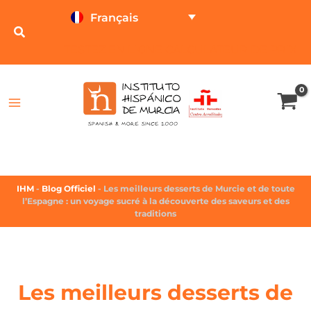
Français
TESTEZ EN LIGNE
CALCULATEUR DE PRIX
IHM
-
Blog Officiel
-
Les meilleurs desserts de Murcie et de toute
l’Espagne : un voyage sucré à la découverte des saveurs et des
traditions
Les meilleurs desserts de