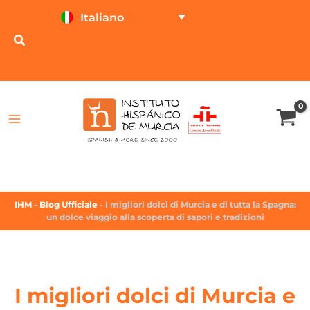
Italiano
PROVA ON LINE
CALCOLATORE DEL
PREZZO
IHM
-
Blog Ufficiale
-
I migliori dolci di Murcia e di tutta la Spagna:
un dolce viaggio alla scoperta di sapori e tradizioni
I migliori dolci di Murcia e