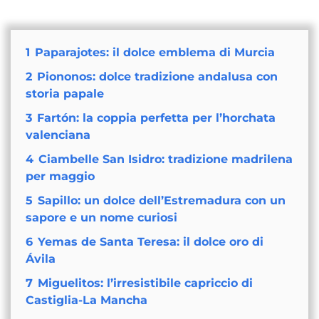
1
Paparajotes: il dolce emblema di Murcia
2
Piononos: dolce tradizione andalusa con
storia papale
3
Fartón: la coppia perfetta per l’horchata
valenciana
4
Ciambelle San Isidro: tradizione madrilena
per maggio
5
Sapillo: un dolce dell’Estremadura con un
sapore e un nome curiosi
6
Yemas de Santa Teresa: il dolce oro di
Ávila
7
Miguelitos: l’irresistibile capriccio di
Castiglia-La Mancha