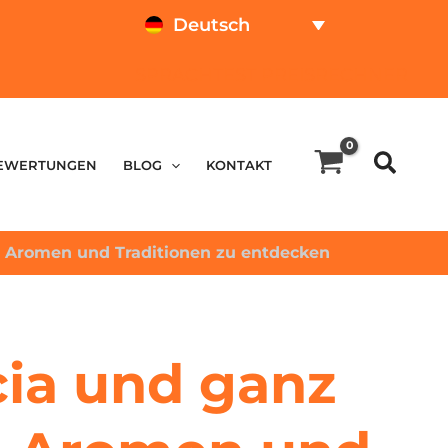
Deutsch
SPRACHTEST
PREISRECHNER
EWERTUNGEN
BLOG
KONTAKT
m Aromen und Traditionen zu entdecken
cia und ganz