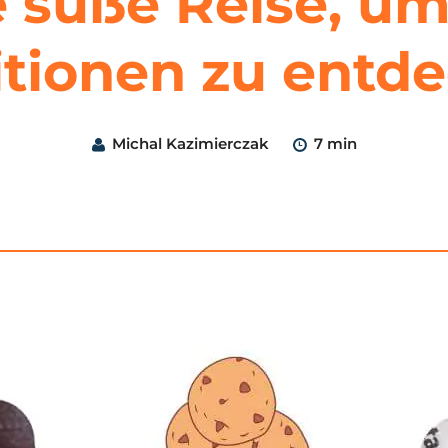
e süße Reise, 
itionen zu entd
Michal Kazimierczak
7 min