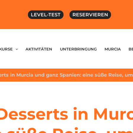
LEVEL-TEST
RESERVIEREN
KURSE
AKTIVITÄTEN
UNTERBRINGUNG
MURCIA
B
erts in Murcia und ganz Spanien: eine süße Reise, u
Desserts in Mur