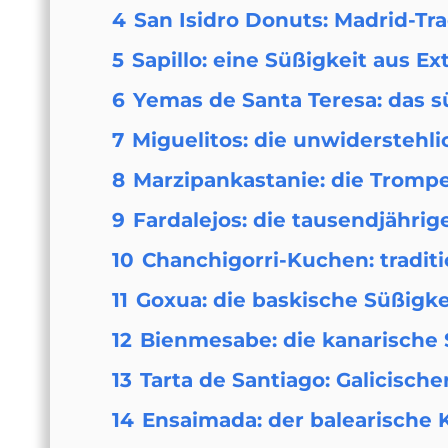
4
San Isidro Donuts: Madrid-Tra
5
Sapillo: eine Süßigkeit aus
6
Yemas de Santa Teresa: das s
7
Miguelitos: die unwiderstehl
8
Marzipankastanie: die Trompe
9
Fardalejos: die tausendjährig
10
Chanchigorri-Kuchen: tradit
11
Goxua: die baskische Süßigk
12
Bienmesabe: die kanarische
13
Tarta de Santiago: Galicische
14
Ensaimada: der balearische K