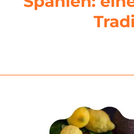
Spanien: ein
Trad