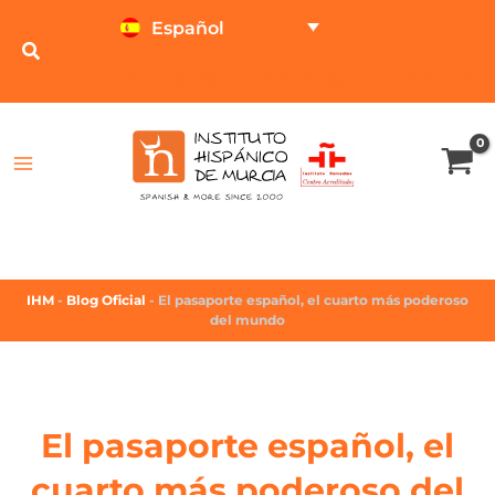
Español
TEST ONLINE
CALCULADOR DE PRECIOS
IHM
-
Blog Oficial
-
El pasaporte español, el cuarto más poderoso
del mundo
El pasaporte español, el
cuarto más poderoso del