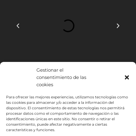
Gestionar el
consentimiento de las
cookies
INSTITUTO HISPANICO DE MURCIA, SOCIEDAD LIMITADA ha sido
Para ofrecer las mejores experiencias, utilizamos tecnologías como
beneficiario del Fondo Europeo de Desarrollo Regional cuyo objetivo
las cookies para almacenar y/o acceder a la información del
es mejorar el uso y la calidad de las tecnologías de la información y de
dispositivo. El consentimiento de estas tecnologías nos permitirá
procesar datos como el comportamiento de navegación o las
las comunicaciones y el acceso a las mismas y gracias al que ha
identificaciones únicas en este sitio. No consentir o retirar el
podido implantar las siguientes soluciones: Presencia web a través de
consentimiento, puede afectar negativamente a ciertas
página propia. Esta acción ha tenido lugar durante 2020. Para ello ha
características y funciones.
contado con el apoyo del programa TIC Cámaras de la Cámara de