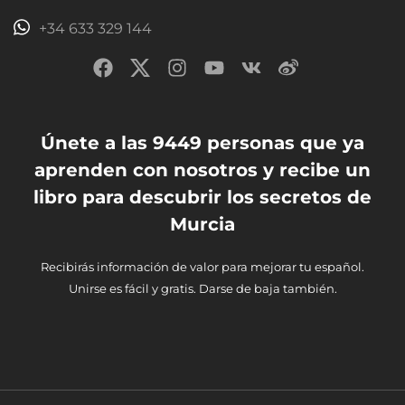
+34 633 329 144
Únete a las 9449 personas que ya
aprenden con nosotros y recibe un
libro para descubrir los secretos de
Murcia
Recibirás información de valor para mejorar tu español.
Unirse es fácil y gratis. Darse de baja también.