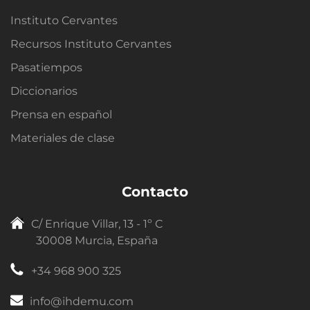
Instituto Cervantes
Recursos Instituto Cervantes
Pasatiempos
Diccionarios
Prensa en español
Materiales de clase
Contacto
C/ Enrique Villar, 13 - 1º C
30008 Murcia, España
+34 968 900 325
info@ihdemu.com