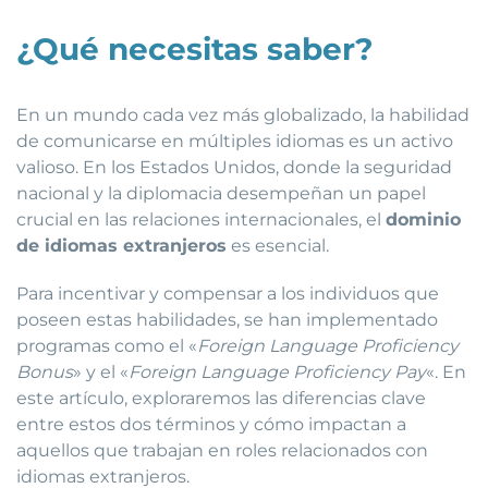
¿Qué necesitas saber?
En un mundo cada vez más globalizado, la habilidad
de comunicarse en múltiples idiomas es un activo
valioso. En los Estados Unidos, donde la seguridad
nacional y la diplomacia desempeñan un papel
crucial en las relaciones internacionales, el
dominio
de idiomas extranjeros
es esencial.
Para incentivar y compensar a los individuos que
poseen estas habilidades, se han implementado
programas como el «
Foreign Language Proficiency
Bonus
» y el «
Foreign Language Proficiency Pay
«. En
este artículo, exploraremos las diferencias clave
entre estos dos términos y cómo impactan a
aquellos que trabajan en roles relacionados con
idiomas extranjeros.