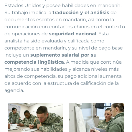
Estados Unidos y posee habilidades en mandarín.
Su trabajo implica la
traducción y el análisis
de
documentos escritos en mandarín, así como la
comunicación con contactos chinos en el contexto
de operaciones de
seguridad nacional
. Esta
analista ha sido evaluada y calificada como
competente en mandarín, y su nivel de pago base
incluye un
suplemento salarial por su
competencia lingüística
. A medida que continúa
mejorando sus habilidades y alcanza niveles más
altos de competencia, su pago adicional aumenta
de acuerdo con la estructura de calificación de la
agencia.