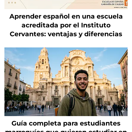
Aprender español en una escuela
acreditada por el Instituto
Cervantes: ventajas y diferencias
Guía completa para estudiantes