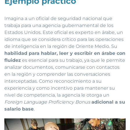
Ejemplo práctico
Imagina a un oficial de seguridad nacional que
trabaja para una agencia gubernamental de los
Estados Unidos. Este oficial es experto en árabe, un
idioma que se considera crítico para las operaciones
de inteligencia en la región de Oriente Medio. Su
habilidad para hablar, leer y escribir en árabe con
fluidez
es esencial para su trabajo, ya que le permite
analizar documentos, comunicarse con contactos
en la región y comprender las conversaciones
interceptadas. Como reconocimiento a su
experiencia y como incentivo para mantener su
nivel de competencia, la agencia le otorga un
Foreign Language Proficiency Bonus
adicional a su
salario base
.