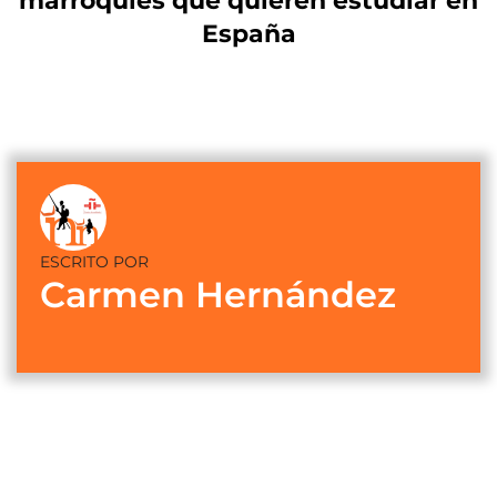
marroquíes que quieren estudiar en
España
ESCRITO POR
Carmen Hernández