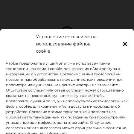
Управление согласием на
использование файлов
cookie
Чтобы предложить лучший опыт, мы используем такие
технологии, как файлы cookie, для хранения и/или доступа к
информации об устройстве. Согласие с этими технологиями
позволит нам обрабатывать такие данные, как поведение при
просмотре или уникальные идентификаторы на этом сайте.
Отсутствие согласия или отзыв согласия может отрицательно
сказаться на некоторых функциях и функциях.Чтобы
предложить лучший опыт, мы используем такие технологии, как
INSTITUTO HISPANICO DE MURCIA, SOCIEDAD LIMITADA был
файлы cookie, для хранения и/или доступа к информации об
бенефициаром Европейского фонда регионального развития,
устройстве. Согласие с этими технологиями позволит нам
целью которого является развитие использования и качества
обрабатывать такие данные, как поведение при просмотре или
информационных и коммуникационных технологий и их
уникальные идентификаторы на этом сайте. Отсутствие
доступности, и благодаря которому он внедрил следующие
согласия или отзыв согласия может отрицательно сказаться на
решения: присутствие в Интернете через его Веб-сайт.
некоторых функциях и функциях.