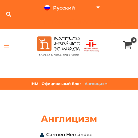
Русский
ТЕСТ ОНЛАЙН
КАЛЬКУЛЯТОР ЦЕН
IHM
-
Официальный Блог
-
Aнглицизм
Aнглицизм
Carmen Hernández