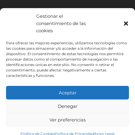
Gestionar el
consentimiento de las
cookies
INSTITUTO HISPANICO DE MURCIA, SOCIEDAD LIMITADA ha sido
Para ofrecer las mejores experiencias, utilizamos tecnologías como
las cookies para almacenar y/o acceder a la información del
beneficiario del Fondo Europeo de Desarrollo Regional cuyo objetivo
dispositivo. El consentimiento de estas tecnologías nos permitirá
es mejorar el uso y la calidad de las tecnologías de la información y de
procesar datos como el comportamiento de navegación o las
las comunicaciones y el acceso a las mismas y gracias al que ha
identificaciones únicas en este sitio. No consentir o retirar el
podido implantar las siguientes soluciones: Presencia web a través de
consentimiento, puede afectar negativamente a ciertas
página propia. Esta acción ha tenido lugar durante 2020. Para ello ha
características y funciones.
contado con el apoyo del programa TIC Cámaras de la Cámara de
Murcia.
Aceptar
Denegar
Aviso Legal
Política de Privacidad
Ver preferencias
Condiciones de Inscripción
Política de Cookies
Instituto Hispánico de Murcia © 2026
Política de Cookies
Política de Privacidad
Aviso Legal