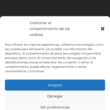
Gestionar el
consentimiento de las
cookies
INSTITUTO HISPANICO DE MURCIA, SOCIEDAD LIMITADA ha sido
Para ofrecer las mejores experiencias, utilizamos tecnologías como
beneficiario del Fondo Europeo de Desarrollo Regional cuyo objetivo
las cookies para almacenar y/o acceder a la información del
dispositivo. El consentimiento de estas tecnologías nos permitirá
es mejorar el uso y la calidad de las tecnologías de la información y de
procesar datos como el comportamiento de navegación o las
las comunicaciones y el acceso a las mismas y gracias al que ha
identificaciones únicas en este sitio. No consentir o retirar el
podido implantar las siguientes soluciones: Presencia web a través de
consentimiento, puede afectar negativamente a ciertas
página propia. Esta acción ha tenido lugar durante 2020. Para ello ha
características y funciones.
contado con el apoyo del programa TIC Cámaras de la Cámara de
Murcia.
Aceptar
Denegar
Aviso Legal
Política de Privacidad
Ver preferencias
Condiciones de Inscripción
Política de Cookies