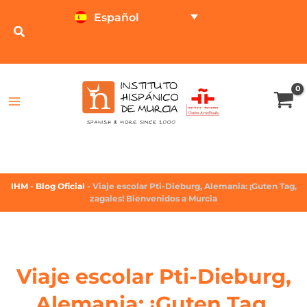
Español
TEST ONLINE
CALCULADOR DE PRECIOS
IHM
-
Blog Oficial
-
Viaje escolar Pti-Dieburg, Alemania: ¡Guten Tag,
zagales! Bienvenidos a Murcia
Viaje escolar Pti-Dieburg,
Alemania: ¡Guten Tag,