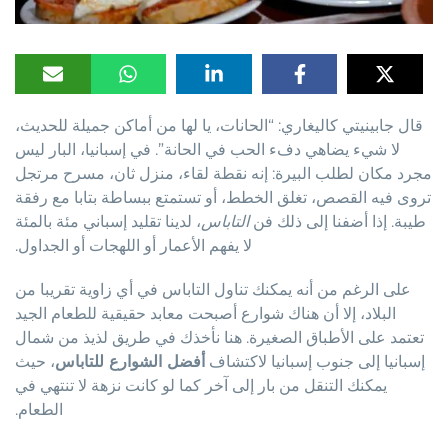
قال جابينيتي كاليغاري: “الحانات، يا لها من أماكن جميلة للحديث،
لا شيء يضاهي دفء الحب في الحانة”. في إسبانيا، البار ليس
مجرد مكان لطلب البيرة: إنه نقطة لقاء، منزل ثان، مسرح مرتجل
تروى فيه القصص، تغلق الخطط، أو تستمتع ببساطة بتابا مع رفقة
طيبة. إذا أضفنا إلى ذلك فن
التاباس
، لدينا تقليد إسباني مئة بالمئة
لا يفهم الأعمار أو اللهجات أو الجداول.
على الرغم من أنه يمكنك تناول التاباس في أي زاوية تقريبا من
البلاد، إلا أن هناك شوارع أصبحت معابد حقيقية للطعام الجيد
تعتمد على الأطباق الصغيرة. هنا نأخذك في طريق لذيذ من شمال
إسبانيا إلى جنوب إسبانيا لاكتشاف
أفضل الشوارع للتاباس
، حيث
يمكنك التنقل من بار إلى آخر كما لو كانت نزهة لا تنتهي في
الطعام.