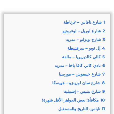
1
شارع نافاس – غرناطة
2
شارع لوريل – لوغرونيو
3
شارع بونزانو – مدريد
4
إل توبو – سرقسطة
5
كالي كالديريريا – مالقة
6
نادي كالي كافا باخا – مدريد
7
شارع خيسوس – مورسيا
8
شارع سان لورينزو – هويسكا
9
شارع بيتيس – إشبيلية
10
مكافأة: بعض الجواهر الأقل شهرة!
11
تاباس، التاريخ والمستقبل