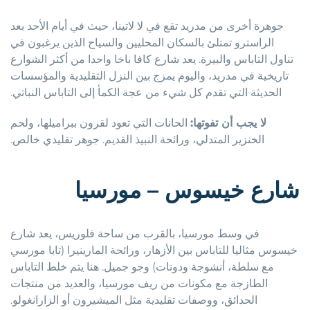
جوهرة أخرى من مدريد تقع في لا لاتينا، حيث في أيام الأحد بعد
الراسترو تمتلئ بالسكان المحليين والسياح الذين يرغبون في
تناول التاباس والبيرة. يعد شارع كافا باخا واحدا من أكثر الشوارع
تاريخية في مدريد، واليوم يمزج بين النزل التقليدية والمؤسسات
الحديثة التي تقدم كل شيء من عجة الكمأ إلى التاباس النباتي.
لا يجب أن تفوتها:
الحانات التي تعود لقرون ببراميلها، ولحم
الخنزير المتدلي، ورائحة النبيذ القديم. جوهر تقليدي خالص.
شارع خيسوس – مورسيا
في وسط مورسيا، بالقرب من ساحة فلوريس، يعد شارع
خيسوس مثاليا للتاباس بين الأزهار، ورائحة المارينيرا (تابا مورسي
مع سلطة، أنشوجة ودونات) وجو جميل. هنا يتم خلط التاباس
الطازجة مع مكونات من ريف مورسيا، والعديد من منتجات
الحدائق، ووصفات تقليدية مثل الميشيرون أو الزارانغولو.