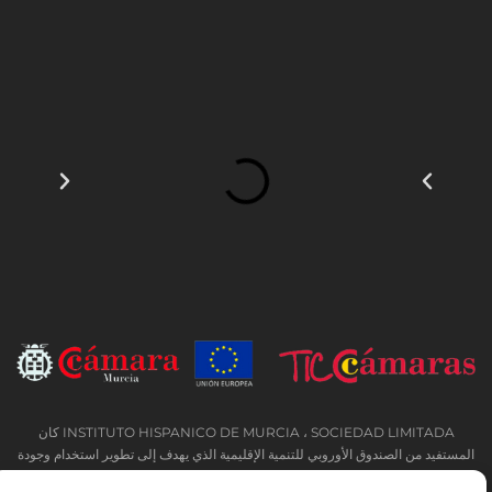
INSTITUTO HISPANICO DE MURCIA ، SOCIEDAD LIMITADA كان
المستفيد من الصندوق الأوروبي للتنمية الإقليمية الذي يهدف إلى تطوير استخدام وجودة
تكنولوجيا المعلومات والاتصالات وإمكانية الوصول إليها ، وبفضل ذلك نفذت الحلول