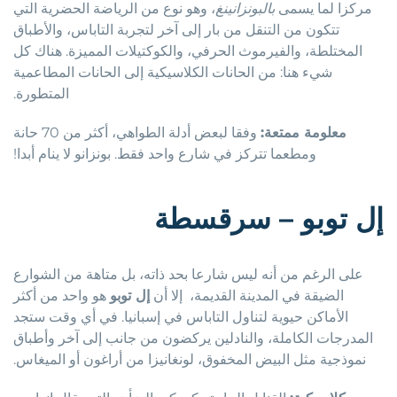
مركزا لما يسمى
بالبونزانينغ
، وهو نوع من الرياضة الحضرية التي
تتكون من التنقل من بار إلى آخر لتجربة التاباس، والأطباق
المختلطة، والفيرموث الحرفي، والكوكتيلات المميزة. هناك كل
شيء هنا: من الحانات الكلاسيكية إلى الحانات المطاعمية
المتطورة.
معلومة ممتعة:
وفقا لبعض أدلة الطواهي، أكثر من 70 حانة
ومطعما تتركز في شارع واحد فقط. بونزانو لا ينام أبدا!
إل توبو – سرقسطة
على الرغم من أنه ليس شارعا بحد ذاته، بل متاهة من الشوارع
الضيقة في المدينة القديمة، إلا أن
إل توبو
هو واحد من أكثر
الأماكن حيوية لتناول التاباس في إسبانيا. في أي وقت ستجد
المدرجات الكاملة، والنادلين يركضون من جانب إلى آخر وأطباق
نموذجية مثل البيض المخفوق، لونغانيزا من أراغون أو الميغاس.