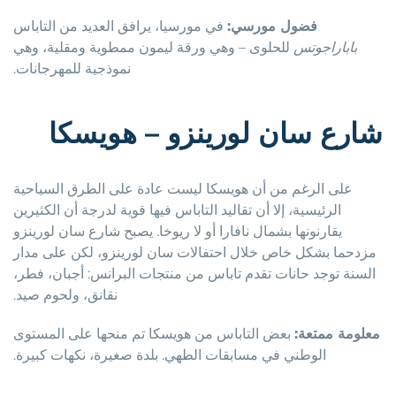
فضول مورسي:
في مورسيا، يرافق العديد من التاباس
باباراجوتس
للحلوى – وهي ورقة ليمون ممطوية ومقلية، وهي
نموذجية للمهرجانات.
شارع سان لورينزو – هويسكا
على الرغم من أن هويسكا ليست عادة على الطرق السياحية
الرئيسية، إلا أن تقاليد التاباس فيها قوية لدرجة أن الكثيرين
يقارنونها بشمال نافارا أو لا ريوخا. يصبح شارع سان لورينزو
مزدحما بشكل خاص خلال احتفالات سان لورينزو، لكن على مدار
السنة توجد حانات تقدم تاباس من منتجات البرانس: أجبان، فطر،
نقانق، ولحوم صيد.
معلومة ممتعة:
بعض التاباس من هويسكا تم منحها على المستوى
الوطني في مسابقات الطهي. بلدة صغيرة، نكهات كبيرة.