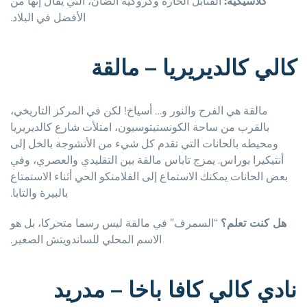
كلاسيكية:
القنابل الحارة وكروكيه الضأن، التي يقال إنها من
الأفضل في البلاد.
كالي كالديريريا – مالقة
مالقة هي الفرح والنور و… أسياخ! لكن في المركز التاريخي،
بالقرب من ساحة الكونستيتوسيون، امتلأت شارع كالديريريا
ومحيطه بالحانات التي تقدم كل شيء من الأنشوجة بالخل إلى
أنتيكيرا بوراس. يمزج تاباس مالقة بين التقليدي والعصري، وفي
بعض الحانات يمكنك الاستماع إلى الفلامنكو الحي أثناء الاستمتاع
بالبيرة والتابا.
هل كنت تعلم؟
“السمرف” في مالقة ليس رسما متحركا، بل هو
الاسم المحلي للساندويتش الصغير.
نادي كالي كافا باخا – مدريد