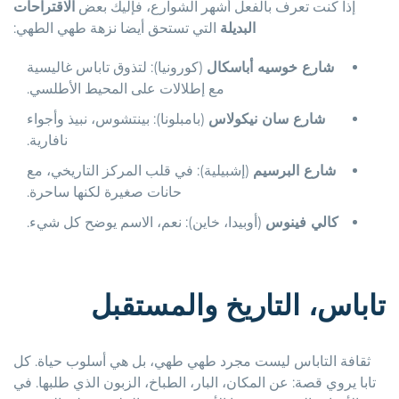
إذا كنت تعرف بالفعل أشهر الشوارع، فإليك بعض
الاقتراحات
البديلة
التي تستحق أيضا نزهة طهي الطهي:
شارع خوسيه أباسكال
(كورونيا): لتذوق تاباس غاليسية
مع إطلالات على المحيط الأطلسي.
شارع سان نيكولاس
(بامبلونا): بينتشوس، نبيذ وأجواء
نافارية.
شارع البرسيم
(إشبيلية): في قلب المركز التاريخي، مع
حانات صغيرة لكنها ساحرة.
كالي فينوس
(أوبيدا، خاين): نعم، الاسم يوضح كل شيء.
تاباس، التاريخ والمستقبل
ثقافة التاباس ليست مجرد طهي طهي، بل هي أسلوب حياة. كل
تابا يروي قصة: عن المكان، البار، الطباخ، الزبون الذي طلبها. في