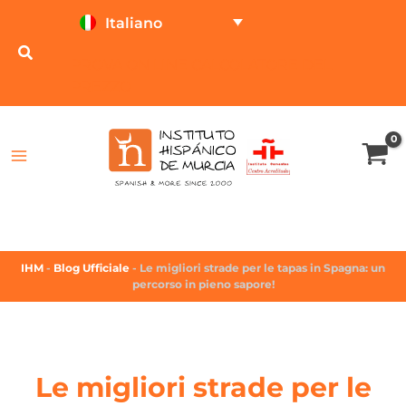
Italiano
PROVA ON LINE
CALCOLATORE DEL
PREZZO
IHM
-
Blog Ufficiale
-
Le migliori strade per le tapas in Spagna: un
percorso in pieno sapore!
Le migliori strade per le