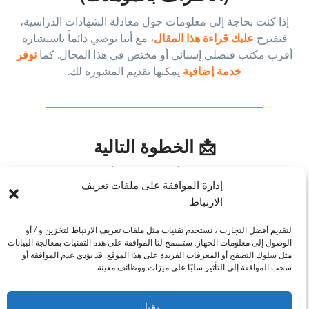
إذا كنت بحاجة إلى معلومات حول معادلة الشهادات الدراسية،
فنقترح
عليك قراءة هذا المقال
، مع أننا نوصي دائماً باستشارة
أقرب مكتب قنصلي إسباني أو مختص في هذا المجال. كما
نوفر
خدمة إضافية
يمكنها تقديم المشورة لك.
📩 الخطوة التالية
هل تريد معرفة أي برنامج هو الأفضل لك؟<
إدارة الموافقة على ملفات تعريف
الارتباط
👉 تواصل معنا، أي التزام. وإذا كنت بحاجة إلى مساعدة
قانونية احترافية، فننصحك بخدمتنا الخارجية
وسنقدم لك استشارة
لتقديم أفضل التجارب ، نستخدم تقنيات مثل ملفات تعريف الارتباط لتخزين و / أو
بدون
.
الوصول إلى معلومات الجهاز. ستسمح لنا الموافقة على هذه التقنيات بمعالجة البيانات
مثل سلوك التصفح أو المعرفات الفريدة على هذا الموقع. قد يؤدي عدم الموافقة أو
سحب الموافقة إلى التأثير سلبًا على ميزات ووظائف معينة.
يقبل