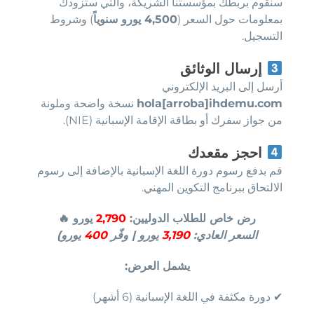
سنقوم بربطك بمؤسستنا الشريكة، والتي ستزودك
بمعلومات حول السعر (
4,500 يورو سنوياً
) وشروط
التسجيل.
إرسال الوثائق
أرسل إلى البريد الإلكتروني
hola[arroba]ihdemu.com
نسخة واضحة وملونة
من جواز سفرك أو بطاقة الإقامة الإسبانية (NIE).
احجز مقعدك
قم بدفع رسوم دورة اللغة الإسبانية بالإضافة إلى رسوم
الالتحاق ببرنامج التكوين المهني.
رض خاص للطلاب الدوليين:
2,790
يورو 🔥
السعر العادي:
3,190
يورو | وفّر
400
يورو)
يشمل العرض:
✔ دورة مكثفة في اللغة الإسبانية (6 أشهر)