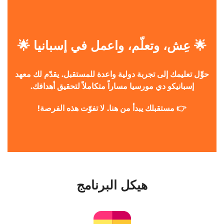
🌟 عِش، وتعلّم، واعمل في إسبانيا 🌟
حوِّل
تعليمك
إلى
تجربة
دولية
واعدة
للمستقبل
.
يقدّم
لك
معهد
إسبانيكو
دي
مورسيا
مساراً
متكاملاً
لتحقيق
أهدافك
.
👉
مستقبلك
يبدأ
من
هنا
.
لا
تفوّت
هذه
الفرصة
!
هيكل البرنامج