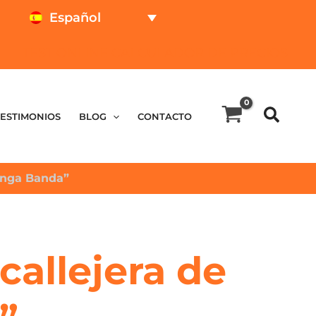
Español
TEST ONLINE
CALCULADOR DE PRECIOS
TESTIMONIOS
BLOG
CONTACTO
langa Banda”
 callejera de