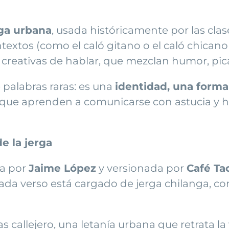
rga urbana
, usada históricamente por las cla
extos (como el caló gitano o el caló chicano 
reativas de hablar, que mezclan humor, picard
 palabras raras: es una
identidad, una forma
 los que aprenden a comunicarse con astucia
e la jerga
ta por
Jaime López
y versionada por
Café Ta
ada verso está cargado de jerga chilanga, co
callejero, una letanía urbana que retrata la v