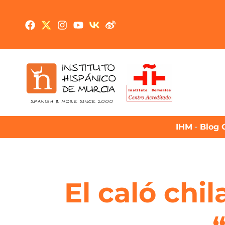
IHM
-
Blog 
El caló chil