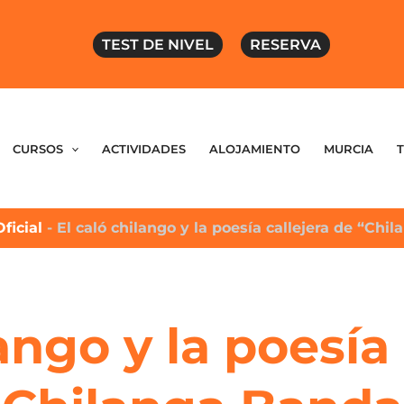
TEST DE NIVEL
RESERVA
CURSOS
ACTIVIDADES
ALOJAMIENTO
MURCIA
Oficial
-
El caló chilango y la poesía callejera de “Chi
ango y la poesía