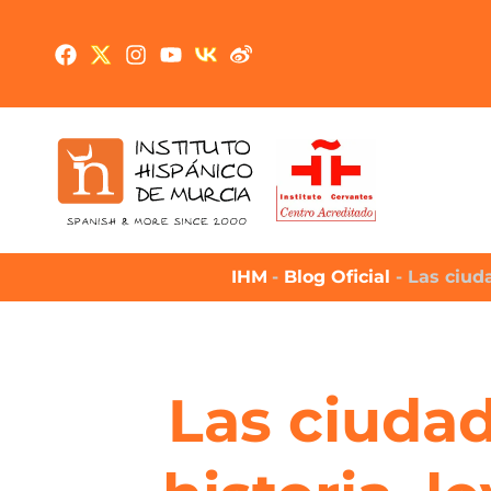
IHM
-
Blog Oficial
-
Las ciuda
Las ciudad