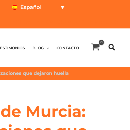
Español
TEST ONLINE
CALCULADOR DE PRECIOS
TESTIMONIOS
BLOG
CONTACTO
lizaciones que dejaron huella
 de Murcia: