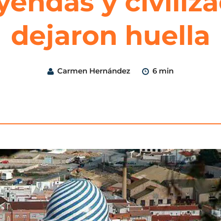
eyendas y civili
dejaron huella
Carmen Hernández
6 min