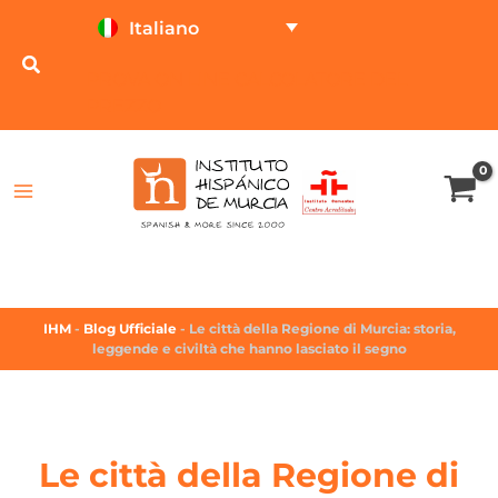
Italiano
PROVA ON LINE
CALCOLATORE DEL
PREZZO
IHM
-
Blog Ufficiale
-
Le città della Regione di Murcia: storia,
leggende e civiltà che hanno lasciato il segno
Le città della Regione di