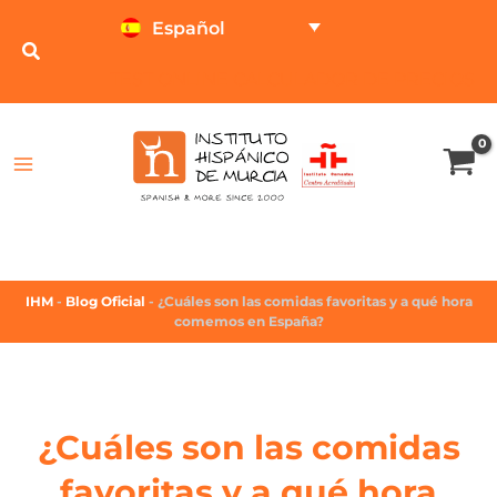
Español
TEST ONLINE
CALCULADOR DE PRECIOS
IHM
-
Blog Oficial
-
¿Cuáles son las comidas favoritas y a qué hora
comemos en España?
¿Cuáles son las comidas
favoritas y a qué hora