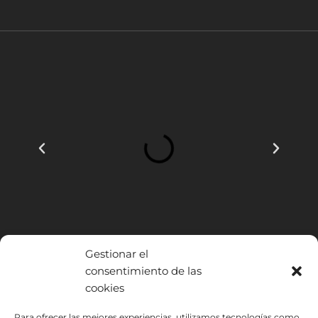
Gestionar el
consentimiento de las
cookies
INSTITUTO HISPANICO DE MURCIA, SOCIEDAD LIMITADA ha sido
Para ofrecer las mejores experiencias, utilizamos tecnologías como