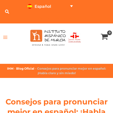
Español
TEST ONLINE
CALCULADOR DE PRECIOS
IHM
-
Blog Oficial
-
Consejos para pronunciar mejor en español:
¡Habla claro y sin miedo!
Consejos para pronunciar
mejor en español: ¡Habla