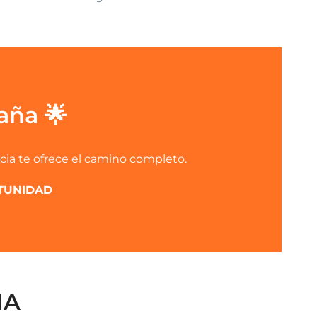
aña 🌟
cia te ofrece el camino completo.
RTUNIDAD
MA