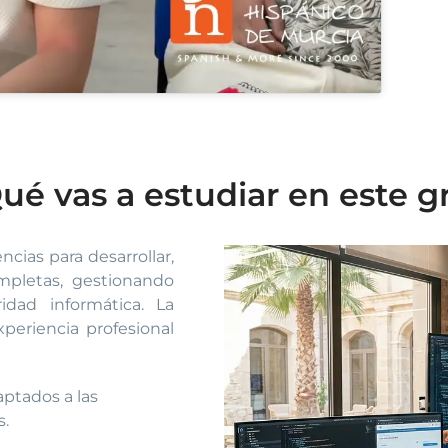
Qué vas a estudiar en este g
cias para desarrollar,
pletas, gestionando
idad informática. La
periencia profesional
aptados a las
s.