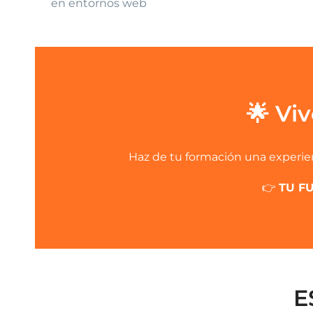
en entornos web
🌟 Vi
Haz de tu formación una experien
👉
TU F
E