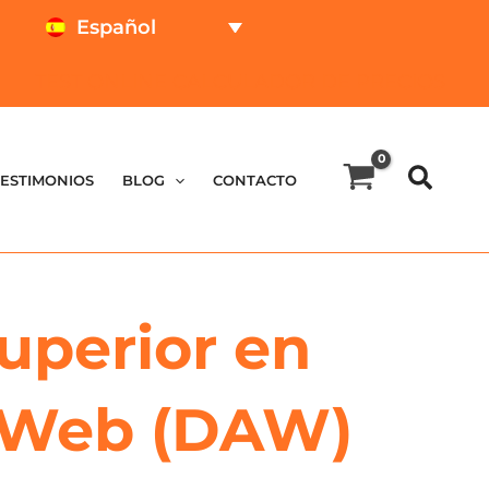
Español
TEST ONLINE
CALCULADOR DE PRECIOS
TESTIMONIOS
BLOG
CONTACTO
uperior en
s Web (DAW)