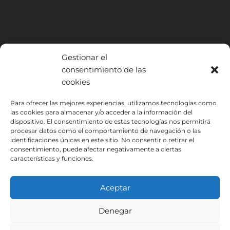
Gestionar el
consentimiento de las
cookies
INSTITUTO HISPANICO DE MURCIA, SOCIEDAD LIMITADA ha sido
Para ofrecer las mejores experiencias, utilizamos tecnologías como
las cookies para almacenar y/o acceder a la información del
beneficiario del Fondo Europeo de Desarrollo Regional cuyo objetivo
dispositivo. El consentimiento de estas tecnologías nos permitirá
es mejorar el uso y la calidad de las tecnologías de la información y de
procesar datos como el comportamiento de navegación o las
las comunicaciones y el acceso a las mismas y gracias al que ha
identificaciones únicas en este sitio. No consentir o retirar el
podido implantar las siguientes soluciones: Presencia web a través de
consentimiento, puede afectar negativamente a ciertas
página propia. Esta acción ha tenido lugar durante 2020. Para ello ha
características y funciones.
contado con el apoyo del programa TIC Cámaras de la Cámara de
Murcia.
Aceptar
Denegar
Aviso Legal
Política de Privacidad