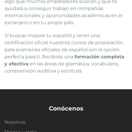
algo que muchos empleadores buscan y que te
ayudará a conseguir trabajo en compañías
internacionales y oportunidades académicas en el
extranjero o en tu propio país.
Si buscas mejorar tu español y tener una
certificación oficial nuestros cursos de preparación
para exámenes oficiales de español son la opción
perfecta para ti. Recibirás una
formación completa
y efectiva
en las áreas de gramática, vocabulario,
comprensión auditiva y escritura.
Conócenos
Nosotros