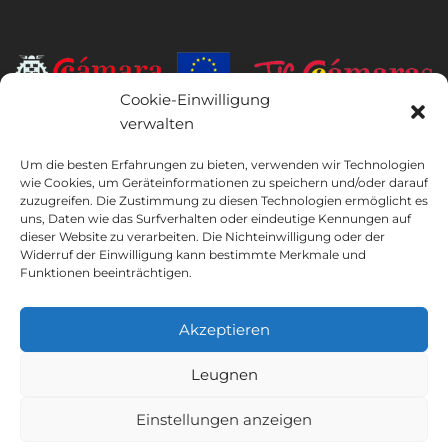
Cookie-Einwilligung
verwalten
INSTITUTO HISPANICO DE MURCIA, SOCIEDAD LIMITADA war der
Begünstigte des Europäischen Fonds für regionale Entwicklung,
Um die besten Erfahrungen zu bieten, verwenden wir Technologien
dessen Ziel es ist, die Nutzung und Qualität von Informations- und
wie Cookies, um Geräteinformationen zu speichern und/oder darauf
Kommunikationstechnologien und deren Zugänglichkeit zu
zuzugreifen. Die Zustimmung zu diesen Technologien ermöglicht es
entwickeln, und dank dessen es die folgenden Lösungen
uns, Daten wie das Surfverhalten oder eindeutige Kennungen auf
dieser Website zu verarbeiten. Die Nichteinwilligung oder der
implementiert hat: Online-Präsenz durch seine Webseite. Die
Widerruf der Einwilligung kann bestimmte Merkmale und
vorliegende Maßnahme fand im Jahr 2020 statt. Zu diesem Zweck
Funktionen beeinträchtigen.
wurde sie vom TIC Cámaras-Programm von Cámara aus Murcia
unterstützt.
Akzeptieren
Leugnen
Rechtlicher Hinweis
Datenschutz-Bestimmungen
Buchungsbedingungen
Cookie-Richtlinie
Einstellungen anzeigen
Instituto Hispánico de Murcia © 2026