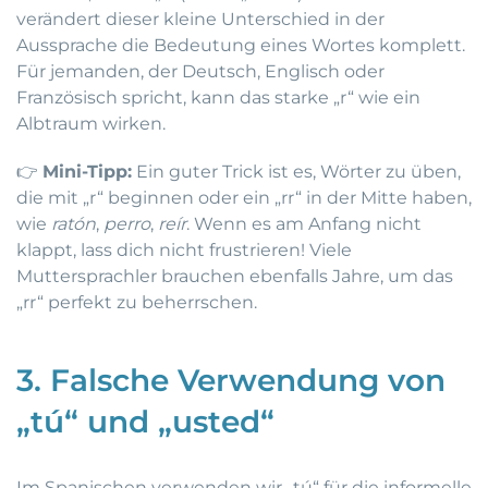
verändert dieser kleine Unterschied in der
Aussprache die Bedeutung eines Wortes komplett.
Für jemanden, der Deutsch, Englisch oder
Französisch spricht, kann das starke „r“ wie ein
Albtraum wirken.
👉
Mini-Tipp:
Ein guter Trick ist es, Wörter zu üben,
die mit „r“ beginnen oder ein „rr“ in der Mitte haben,
wie
ratón
,
perro
,
reír
. Wenn es am Anfang nicht
klappt, lass dich nicht frustrieren! Viele
Muttersprachler brauchen ebenfalls Jahre, um das
„rr“ perfekt zu beherrschen.
3. Falsche Verwendung von
„tú“ und „usted“
Im Spanischen verwenden wir „tú“ für die informelle