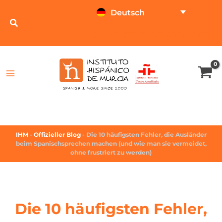
Deutsch
SPRACHTEST
PREISRECHNER
IHM
-
Offizieller Blog
-
Die 10 häufigsten Fehler, die Ausländer
beim Spanischsprechen machen (und wie man sie vermeidet,
ohne frustriert zu werden)
Die 10 häufigsten Fehler,