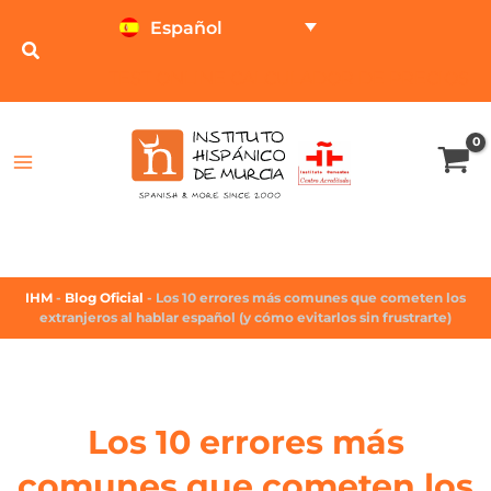
Español
TEST ONLINE
CALCULADOR DE PRECIOS
IHM
-
Blog Oficial
-
Los 10 errores más comunes que cometen los
extranjeros al hablar español (y cómo evitarlos sin frustrarte)
Los 10 errores más
comunes que cometen los