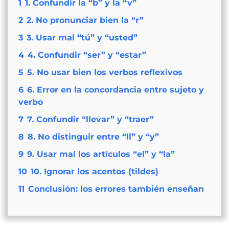
1
1. Confundir la “b” y la “v”
2
2. No pronunciar bien la “r”
3
3. Usar mal “tú” y “usted”
4
4. Confundir “ser” y “estar”
5
5. No usar bien los verbos reflexivos
6
6. Error en la concordancia entre sujeto y
verbo
7
7. Confundir “llevar” y “traer”
8
8. No distinguir entre “ll” y “y”
9
9. Usar mal los artículos “el” y “la”
10
10. Ignorar los acentos (tildes)
11
Conclusión: los errores también enseñan