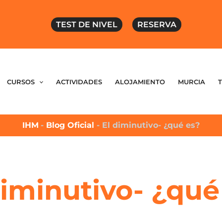
TEST DE NIVEL
RESERVA
CURSOS
ACTIVIDADES
ALOJAMIENTO
MURCIA
IHM
-
Blog Oficial
-
El diminutivo- ¿qué es?
diminutivo- ¿qué