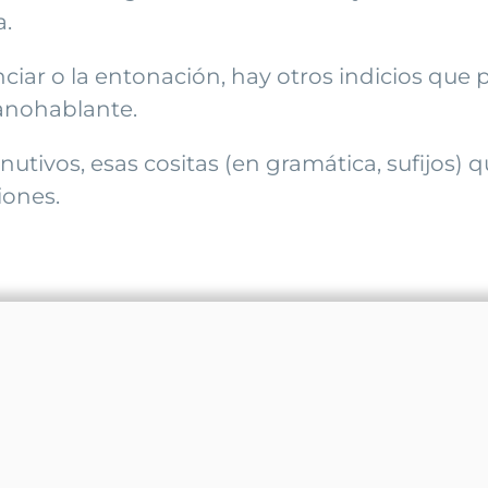
a.
nciar o la entonación, hay otros indicios q
panohablante.
nutivos, esas cositas (en gramática, sufijos) 
iones.