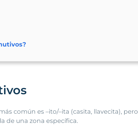
nutivos?
tivos
ás común es –ito/–ita (casita, llavecita), pe
la de una zona específica.