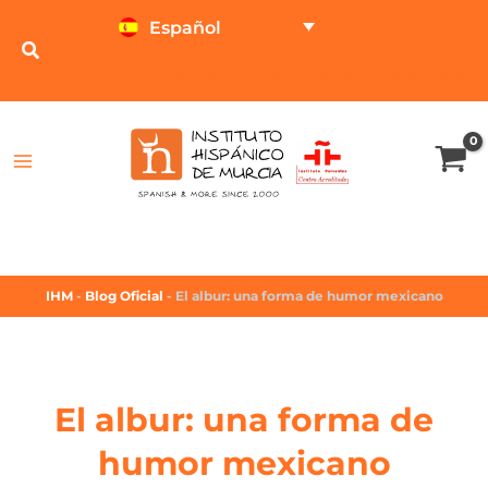
Español
TEST ONLINE
CALCULADOR DE PRECIOS
IHM
-
Blog Oficial
-
El albur: una forma de humor mexicano
El albur: una forma de
humor mexicano