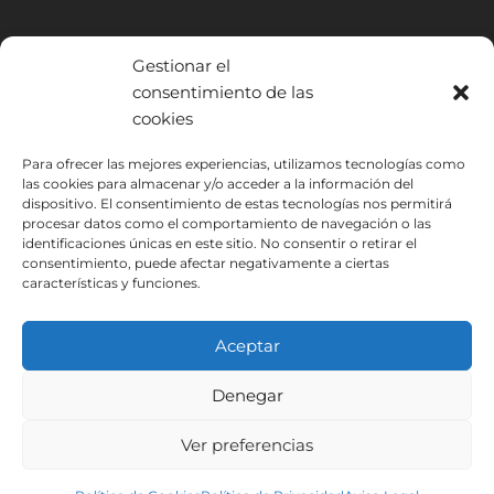
Gestionar el
consentimiento de las
cookies
INSTITUTO HISPANICO DE MURCIA, SOCIEDAD LIMITADA ha sido
Para ofrecer las mejores experiencias, utilizamos tecnologías como
beneficiario del Fondo Europeo de Desarrollo Regional cuyo objetivo
las cookies para almacenar y/o acceder a la información del
es mejorar el uso y la calidad de las tecnologías de la información y de
dispositivo. El consentimiento de estas tecnologías nos permitirá
procesar datos como el comportamiento de navegación o las
las comunicaciones y el acceso a las mismas y gracias al que ha
identificaciones únicas en este sitio. No consentir o retirar el
podido implantar las siguientes soluciones: Presencia web a través de
consentimiento, puede afectar negativamente a ciertas
página propia. Esta acción ha tenido lugar durante 2020. Para ello ha
características y funciones.
contado con el apoyo del programa TIC Cámaras de la Cámara de
Murcia.
Aceptar
Denegar
Aviso Legal
Política de Privacidad
Ver preferencias
Condiciones de Inscripción
Política de Cookies
Instituto Hispánico de Murcia © 2026