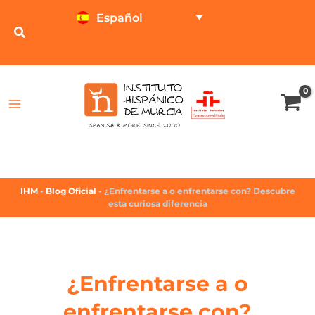
Español
TEST ONLINE
CALCULADOR DE PRECIOS
IHM
-
Blog Oficial
-
¿Enfrentarse a o enfrentarse con? Descubre
esta curiosa diferencia
¿Enfrentarse a o
enfrentarse con?