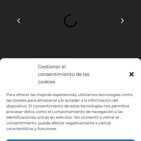
Gestionar el
consentimiento de las
cookies
INSTITUTO HISPANICO DE MURCIA, SOCIEDAD LIMITADA ha sido
Para ofrecer las mejores experiencias, utilizamos tecnologías como
beneficiario del Fondo Europeo de Desarrollo Regional cuyo objetivo
las cookies para almacenar y/o acceder a la información del
es mejorar el uso y la calidad de las tecnologías de la información y de
dispositivo. El consentimiento de estas tecnologías nos permitirá
procesar datos como el comportamiento de navegación o las
las comunicaciones y el acceso a las mismas y gracias al que ha
identificaciones únicas en este sitio. No consentir o retirar el
podido implantar las siguientes soluciones: Presencia web a través de
consentimiento, puede afectar negativamente a ciertas
página propia. Esta acción ha tenido lugar durante 2020. Para ello ha
características y funciones.
contado con el apoyo del programa TIC Cámaras de la Cámara de
Murcia.