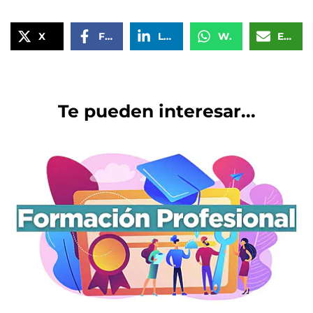
X
Facebook
LinkedIn
WhatsApp
Email
Te pueden interesar...