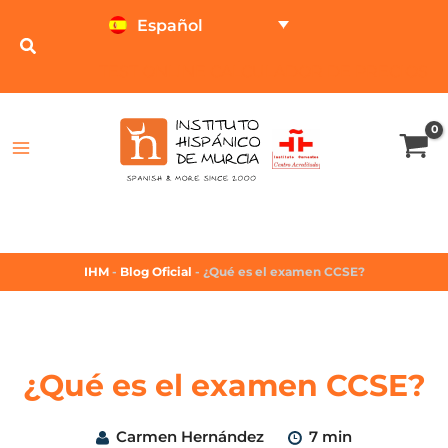
Español
TEST ONLINE
CALCULADOR DE PRECIOS
IHM
-
Blog Oficial
-
¿Qué es el examen CCSE?
¿Qué es el examen CCSE?
Carmen Hernández
7 min