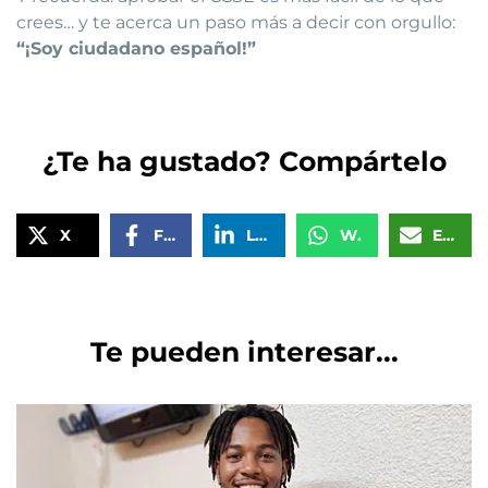
crees… y te acerca un paso más a decir con orgullo:
“¡Soy ciudadano español!”
¿Te ha gustado? Compártelo
X
Facebook
LinkedIn
WhatsApp
Email
Te pueden interesar...