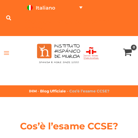
Italiano
PROVA ON LINE
CALCOLATORE DEL
PREZZO
IHM
-
Blog Ufficiale
-
Cos’è l’esame CCSE?
Cos’è l’esame CCSE?