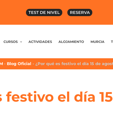
TEST DE NIVEL
RESERVA
CURSOS
ACTIVIDADES
ALOJAMIENTO
MURCIA
HM
-
Blog Oficial
-
¿Por qué es festivo el día 15 de agos
 festivo el día 1