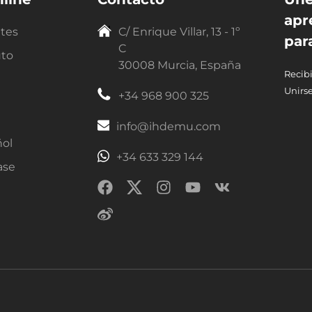
apr
ntes
C/ Enrique Villar, 13 - 1º
par
C
uto
30008 Murcia, España
Recibi
Unirse
+34 968 900 325
info@ihdemu.com
ñol
+34 633 329 144
ase