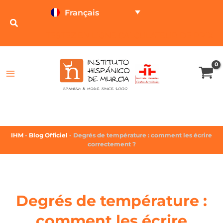
Français
TESTEZ EN LIGNE
CALCULATEUR DE PRIX
IHM
-
Blog Officiel
-
Degrés de température : comment les écrire
correctement ?
Degrés de température :
comment les écrire