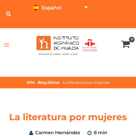
Español
TEST ONLINE
CALCULADOR DE PRECIOS
IHM
-
Blog Oficial
-
La literatura por mujeres
La literatura por mujeres
Carmen Hernández
8 min