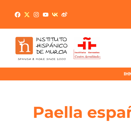
IH
Paella espa