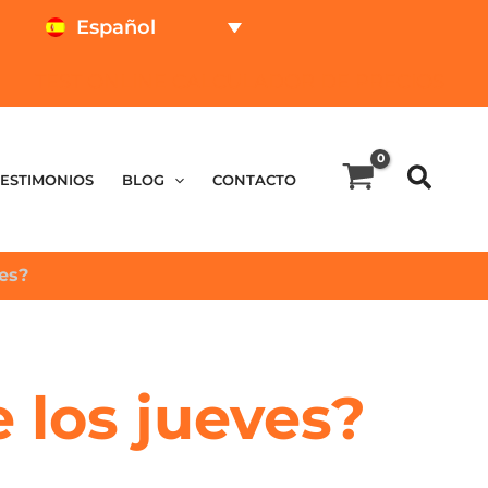
Español
TEST ONLINE
CALCULADOR DE PRECIOS
TESTIMONIOS
BLOG
CONTACTO
es?
 los jueves?