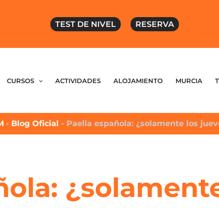
TEST DE NIVEL
RESERVA
CURSOS
ACTIVIDADES
ALOJAMIENTO
MURCIA
M
-
Blog Oficial
-
Paella española: ¿solamente los juev
ñola: ¿solamente