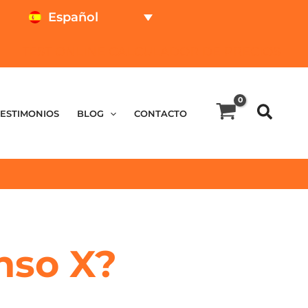
Español
TEST ONLINE
CALCULADOR DE PRECIOS
TESTIMONIOS
BLOG
CONTACTO
nso X?