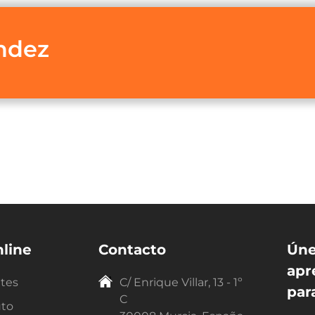
ndez
line
Contacto
Úne
apr
ntes
C/ Enrique Villar, 13 - 1º
par
C
uto