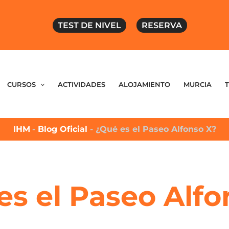
TEST DE NIVEL
RESERVA
CURSOS
ACTIVIDADES
ALOJAMIENTO
MURCIA
IHM
-
Blog Oficial
-
¿Qué es el Paseo Alfonso X?
es el Paseo Alfo