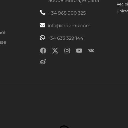
30008 Murcia, España
Recibi
Unirse
+34 968 900 325
info@ihdemu.com
ñol
+34 633 329 144
ase