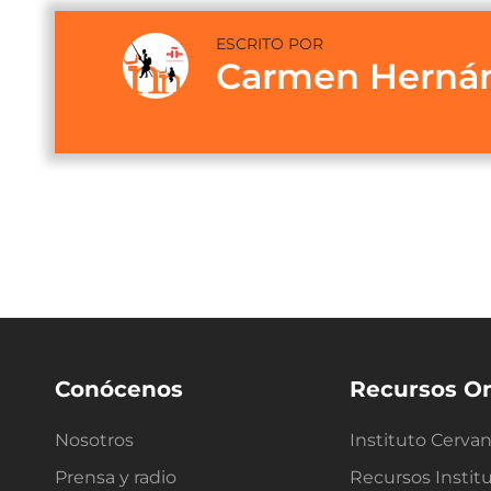
ESCRITO POR
Carmen Herná
Conócenos
Recursos On
Nosotros
Instituto Cerva
Prensa y radio
Recursos Instit