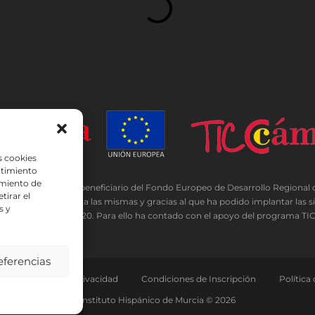
s cookies
ntimiento
amiento de
ADA ha sido beneficiario del Fondo Europeo de Desarrollo Regional cuyo 
tirar el
aciones y el acceso a las mismas y gracias al que ha podido implantar las s
s y
ido lugar durante 2020. Para ello ha contado con el apoyo del programa T
eferencias
l
Política de Privacidad
Condiciones de Inscripción
Política
Instituto Hispánico de Murcia © 2026