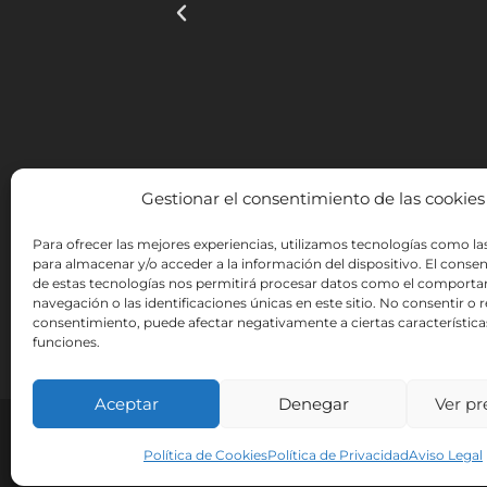
Gestionar el consentimiento de las cookies
Para ofrecer las mejores experiencias, utilizamos tecnologías como la
para almacenar y/o acceder a la información del dispositivo. El conse
de estas tecnologías nos permitirá procesar datos como el comport
INSTITUTO HISPANICO DE MURCIA, SOCIEDAD LIMIT
navegación o las identificaciones únicas en este sitio. No consentir o re
tecnologías de la información y de las comunic
consentimiento, puede afectar negativamente a ciertas característica
página propia. Esta acción ha ten
funciones.
Aceptar
Denegar
Ver pr
Aviso Lega
Política de Cookies
Política de Privacidad
Aviso Legal