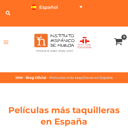
Español
TEST ONLINE
CALCULADOR DE PRECIOS
IHM
-
Blog Oficial
-
Películas más taquilleras en España
Películas más taquilleras
en España