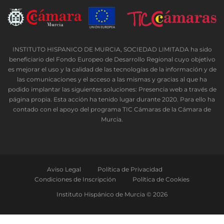
INSTITUTO HISPANICO DE MURCIA, SOCIEDAD LIMITADA ha sido
beneficiario del Fondo Europeo de Desarrollo Regional cuyo objetivo
es mejorar el uso y la calidad de las tecnologías de la información y de
las comunicaciones y el acceso a las mismas y gracias al que ha
podido implantar las siguientes soluciones: Presencia web a través de
página propia. Esta acción ha tenido lugar durante 2020. Para ello ha
contado con el apoyo del programa TIC Cámaras de la Cámara de
Murcia.
Aviso Legal
Política de Privacidad
Condiciones de Inscripción
Política de Cookies
Instituto Hispánico de Murcia © 2026