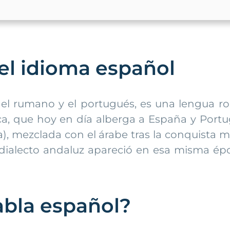
del idioma español
o, el rumano y el portugués, es una lengua r
ica, que hoy en día alberga a España y Portug
lla), mezclada con el árabe tras la conquist
l dialecto andaluz apareció en esa misma ép
abla español?