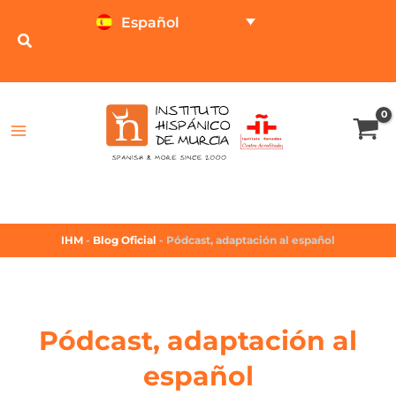
Español
TEST ONLINE
CALCULADOR DE PRECIOS
IHM
-
Blog Oficial
-
Pódcast, adaptación al español
Pódcast, adaptación al
español