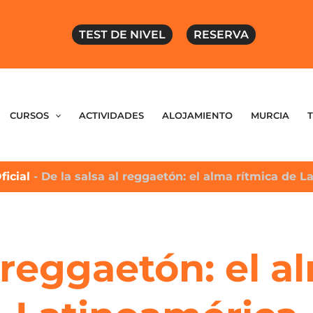
TEST DE NIVEL
RESERVA
CURSOS
ACTIVIDADES
ALOJAMIENTO
MURCIA
ficial
-
De la salsa al reggaetón: el alma rítmica de 
l reggaetón: el a