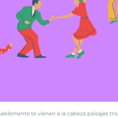
blemente te vienen a la cabeza paisajes trop