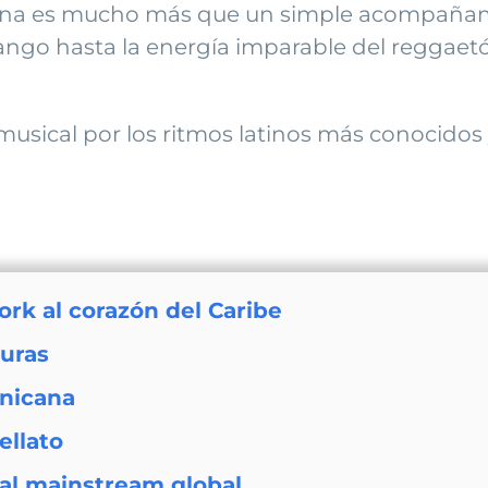
ina es mucho más que un simple acompañamien
ango hasta la energía imparable del reggaetó
musical por los ritmos latinos más conocidos 
York al corazón del Caribe
turas
nicana
ellato
al mainstream global