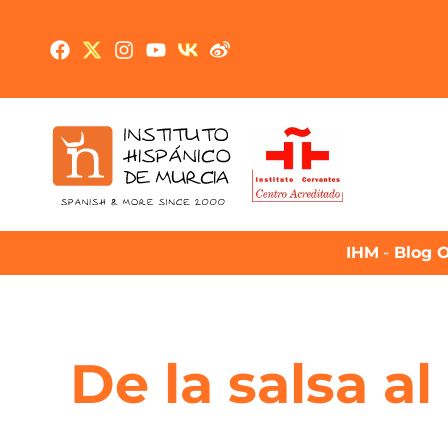
IHM
-
Blog O
De la salsa a