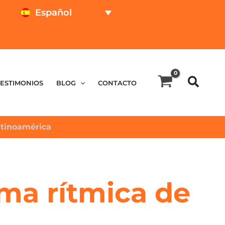
Español
TEST ONLINE
CALCULADOR DE PRECIOS
TESTIMONIOS
BLOG
CONTACTO
Latinoamérica
lma rítmica de