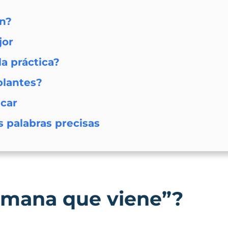
ón?
jor
a práctica?
blantes?
icar
s palabras precisas
semana que viene”?