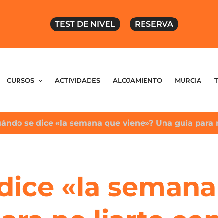
TEST DE NIVEL
RESERVA
CURSOS
ACTIVIDADES
ALOJAMIENTO
MURCIA
ándo se dice «la semana que viene»? Una guía para no
dice «la semana