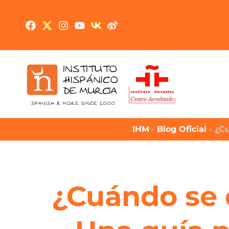
IHM
-
Blog Oficial
-
¿Cu
¿Cuándo se 