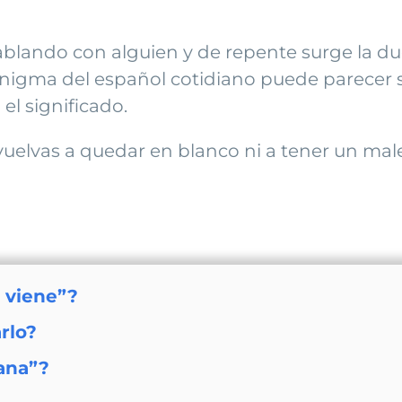
ablando con alguien y de repente surge la d
igma del español cotidiano puede parecer sen
l significado.
 vuelvas a quedar en blanco ni a tener un m
 viene”?
rlo?
ana”?