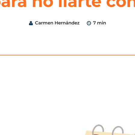
ara no liarte con
Carmen Hernández
7 min