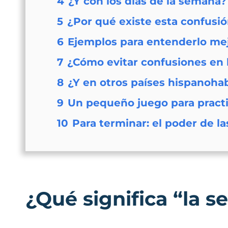
4
¿Y con los días de la semana?
5
¿Por qué existe esta confusi
6
Ejemplos para entenderlo me
7
¿Cómo evitar confusiones en l
8
¿Y en otros países hispanoha
9
Un pequeño juego para pract
10
Para terminar: el poder de la
¿Qué significa “la 