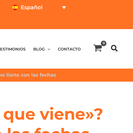
Español
TEST ONLINE
CALCULADOR DE PRECIOS
TESTIMONIOS
BLOG
CONTACTO
 liarte con las fechas
 que viene»?