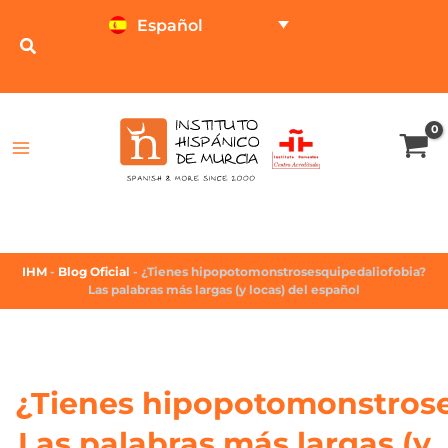
Español
TEST ONLINE
CALCULADOR DE PRECIOS
IHM
-
Blog Oficial
-
¿Tienes hipopotomonstrosesquipedaliofobia?
Las palabras más largas (y locas) del español
¿Tienes hipopotomonstrose
Las palabras más largas (y