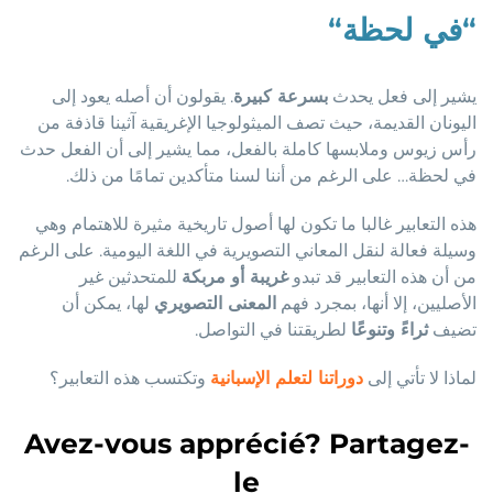
“
في لحظة
“
يشير إلى فعل يحدث
بسرعة كبيرة
. يقولون أن أصله يعود إلى
اليونان القديمة، حيث تصف الميثولوجيا الإغريقية آثينا قاذفة من
رأس زيوس وملابسها كاملة بالفعل، مما يشير إلى أن الفعل حدث
في لحظة… على الرغم من أننا لسنا متأكدين تمامًا من ذلك.
هذه التعابير غالبا ما تكون لها أصول تاريخية مثيرة للاهتمام وهي
وسيلة فعالة لنقل المعاني التصويرية في اللغة اليومية. على الرغم
من أن هذه التعابير قد تبدو
غريبة أو مربكة
للمتحدثين غير
الأصليين، إلا أنها، بمجرد فهم
المعنى التصويري
لها، يمكن أن
تضيف
ثراءً وتنوعًا
لطريقتنا في التواصل.
لماذا لا تأتي إلى
دوراتنا لتعلم الإسبانية
وتكتسب هذه التعابير؟
Avez-vous apprécié? Partagez-
le