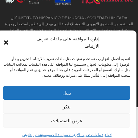
INSTITUTO HISPANICO DE MURCIA ، SOCIEDAD LIMITADA كان
المستفيد من الصندوق الأوروبي للتنمية الإقليمية الذي يهدف إلى تطوير استخدام وجودة
تكنولوجيا المعلومات والاتصالات وإمكانية الوصول إليها ، وبفضل ذلك نفذت الحلول
التالية: التواجد عبر الإنترنت من خلال موقع إلكتروني. تم اتخاذ الإجراء الحالي في عام
إدارة الموافقة على ملفات تعريف
2020. ولهذا الغرض ، تم دعمه من قبل برنامج TIC Cámaras ، من قبل كامارا من
الارتباط
مورسيا.
لتقديم أفضل التجارب ، نستخدم تقنيات مثل ملفات تعريف الارتباط لتخزين و / أو
الوصول إلى معلومات الجهاز. ستسمح لنا الموافقة على هذه التقنيات بمعالجة البيانات
مثل سلوك التصفح أو المعرفات الفريدة على هذا الموقع. قد يؤدي عدم الموافقة أو
سحب الموافقة إلى التأثير سلبًا على ميزات ووظائف معينة.
تحذير قانوني
سياسة خاصة
شروط الحجز
اتفاقية ملفات تعريف الارتباط
يقبل
Instituto Hispánico de Murcia © 2026
ينكر
عرض التفضيلات
اتفاقية ملفات تعريف الارتباط
سياسة الخصوصية
تحذير قانوني